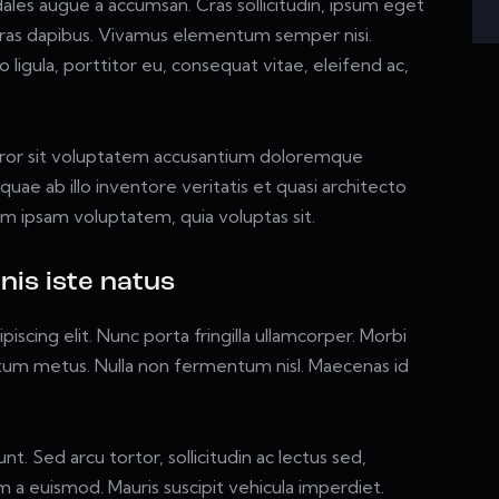
dales augue a accumsan. Cras sollicitudin, ipsum eget
. Cras dapibus. Vivamus elementum semper nisi.
ligula, porttitor eu, consequat vitae, eleifend ac,
error sit voluptatem accusantium doloremque
ae ab illo inventore veritatis et quasi architecto
im ipsam voluptatem, quia voluptas sit.
nis iste natus
scing elit. Nunc porta fringilla ullamcorper. Morbi
mentum metus. Nulla non fermentum nisl. Maecenas id
nt. Sed arcu tortor, sollicitudin ac lectus sed,
nim a euismod. Mauris suscipit vehicula imperdiet.