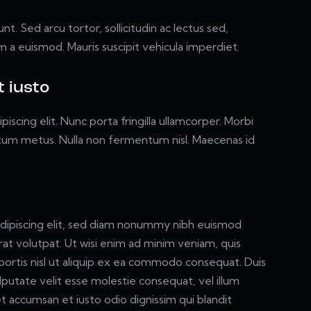
nt. Sed arcu tortor, sollicitudin ac lectus sed,
nim a euismod. Mauris suscipit vehicula imperdiet.
 iusto
scing elit. Nunc porta fringilla ullamcorper. Morbi
mentum metus. Nulla non fermentum nisl. Maecenas id
dipiscing elit, sed diam nonummy nibh euismod
at volutpat. Ut wisi enim ad minim veniam, quis
obortis nisl ut aliquip ex ea commodo consequat. Duis
lputate velit esse molestie consequat, vel illum
 et accumsan et iusto odio dignissim qui blandit