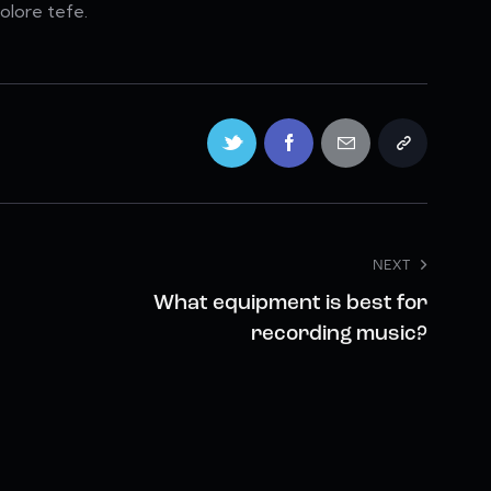
olore tefe.
NEXT
What equipment is best for
recording music?