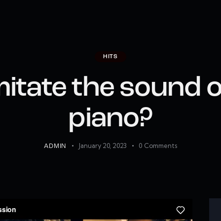
HITS
mitate the sound o
piano?
January 20, 2023
0
Comments
ADMIN